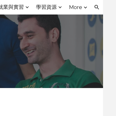
就業與實習
學習資源
More
ion