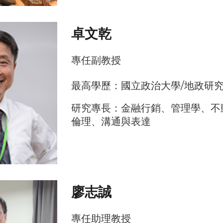
卓文乾
專任副
教授
最高學歷：國立政治大學/地政研
研究專長：金融行銷、管理學、不
倫理、溝通與表達
廖志誠
專任
助理
教授