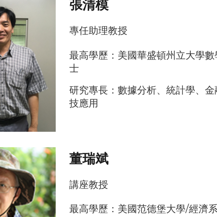
張清模
專任助理
教授
最高學歷：美國華盛頓州立大學數
士
研究專長：數據分析、統計學、金
技應用
董瑞斌
講座
教授
最高學歷：美國范德堡大學/經濟