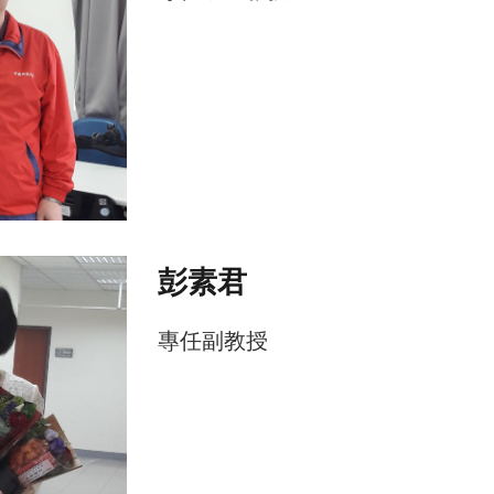
彭素君
專任
副
教授