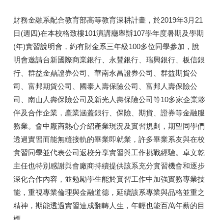
財務金融系配合教育部高等教育深耕計畫，於2019年3月21
日(週四)在本校格致樓101演講廳舉辦107學年度暑期及學期
(年)實習說明會，約有財金系三年級100多位同學參加，說
明會邀請台新國際商業銀行、永豐銀行、瑞興銀行、板信銀
行、群益金鼎證券公司、華南永昌證券公司、群益期貨公
司、富邦期貨公司、國泰人壽保險公司、富邦人壽保險公
司、南山人壽保險公司及新光人壽保險公司等10多家企業夥
伴及合作企業，產業涵蓋銀行、保險、期貨、證券等金融服
務業。會中廠商熱心介紹產業現況及實習規劃，期望同學們
透過實習而能無縫接軌的畢業即就業，許多畢業系友與在校
實習同學並代表公司返校分享實習與工作挑戰經驗。卓文乾
主任也特別感謝與會廠商持續提供該系充分實習機會和逐步
深化合作內容，並勉勵學生能於實習工作中加強實務專業技
能，重視專業倫理與金融道德，延續該系專業與品格並重之
精神，期能透過實習達成翻轉人生，年輕也能百萬年薪的目
標。