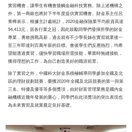
實習機會，讓學生有機會接觸金融科技實務。除上述機構之
外，第一商銀也將於下半年度提供實習機會。財金系主任呂
青樺表示，根據主計處統計，2020金融保險業平均薪資高達
94,413元，居各行業之冠，因此鼓勵同學們發揮所學的財金
專業，勇敢挑戰高薪，過去就有不少學長姊在實習就業後一
至三年即達到百萬年薪的目標。會後學生們反應熱烈，均希
望能透過實習，儘快學習職場所需技能，畢業時無縫接軌，
獲得理想的工作，為自己創造美好的職涯前景。
除了實習之外，中國科大財金系積極輔導同學參加全國及北
區的理財規劃競賽，榮獲2020年全國及北區競賽的第一與第
三名、特優及優等等多個獎項，由於財富管理業務是國內金
融機構近幾年發展的重心，同學們在此項獎項的突出表現也
為未來實習及就業奠定良好基礎。