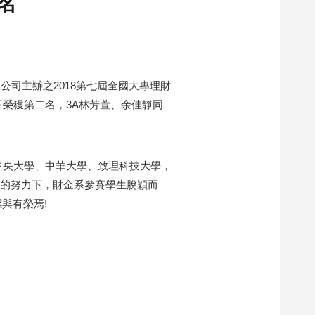
名
公司主辦之2018第七屆全國大專理財
下榮獲第二名，3A林芳萱、余佳靜同
中央大學、中華大學、致理科技大學，
月的努力下，財金系參賽學生脫穎而
與有榮焉!