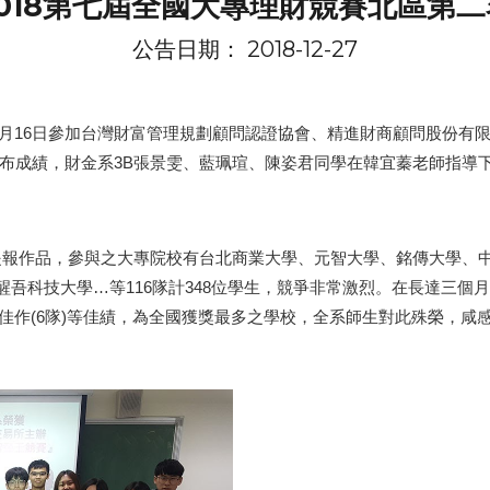
2018第七屆全國大專理財競賽北區第二
公告日期： 2018-12-27
12月16日參加台灣財富管理規劃顧問認證協會、精進財商顧問股份有限
7日公布成績，財金系3B張景雯、藍珮瑄、陳姿君同學在韓宜蓁老師指導
、提報作品，參與之大專院校有台北商業大學、元智大學、銘傳大學、
吾科技大學…等116隊計348位學生，競爭非常激烈。在長達三個
及佳作(6隊)等佳績，為全國獲獎最多之學校，全系師生對此殊榮，咸感