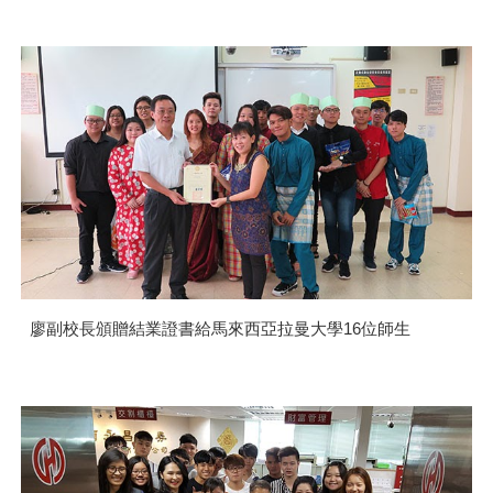
廖副校長頒贈結業證書給馬來西亞拉曼大學16位師生