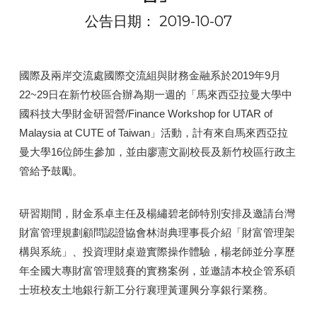
公告日期： 2019-10-07
國際及兩岸交流處國際交流組與財務金融系於2019年9月
22~29日在新竹校區合辦為期一週的「馬來西亞拉曼大學中
國科技大學財金研習營/Finance Workshop for UTAR of
Malaysia at CUTE of Taiwan」活動，計有來自馬來西亞拉
曼大學16位師生參加，並由廖憲文副校長及新竹校區行政主
管給予鼓勵。
研習期間，財金系卓主任及楊繡碧老師特別安排及邀請台灣
財富管理規劃顧問認證協會林澍典理事長介紹「財富管理架
構與系統」、投資理財桌遊實際操作體驗，楊老師並分享歷
年全國大專財富管理競賽的實務案例，並邀請本校企管系碩
士班校友土地銀行新工分行襄理黃運興分享銀行業務。