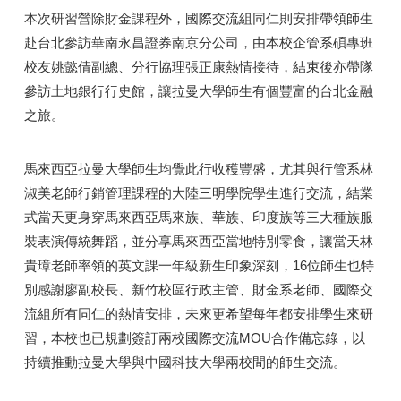
本次研習營除財金課程外，國際交流組同仁則安排帶領師生
赴台北參訪華南永昌證券南京分公司，由本校企管系碩專班
校友姚懿倩副總、分行協理張正康熱情接待，結束後亦帶隊
參訪土地銀行行史館，讓拉曼大學師生有個豐富的台北金融
之旅。
馬來西亞拉曼大學師生均覺此行收穫豐盛，尤其與行管系林
淑美老師行銷管理課程的大陸三明學院學生進行交流，結業
式當天更身穿馬來西亞馬來族、華族、印度族等三大種族服
裝表演傳統舞蹈，並分享馬來西亞當地特別零食，讓當天林
貴璋老師率領的英文課一年級新生印象深刻，16位師生也特
別感謝廖副校長、新竹校區行政主管、財金系老師、國際交
流組所有同仁的熱情安排，未來更希望每年都安排學生來研
習，本校也已規劃簽訂兩校國際交流MOU合作備忘錄，以
持續推動拉曼大學與中國科技大學兩校間的師生交流。