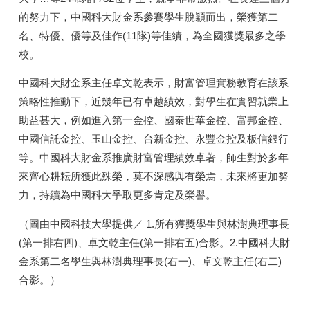
的努力下，中國科大財金系參賽學生脫穎而出，榮獲第二
名、特優、優等及佳作(11隊)等佳績，為全國獲獎最多之學
校。
中國科大財金系主任卓文乾表示，財富管理實務教育在該系
策略性推動下，近幾年已有卓越績效，對學生在實習就業上
助益甚大，例如進入第一金控、國泰世華金控、富邦金控、
中國信託金控、玉山金控、台新金控、永豐金控及板信銀行
等。中國科大財金系推廣財富管理績效卓著，師生對於多年
來齊心耕耘所獲此殊榮，莫不深感與有榮焉，未來將更加努
力，持續為中國科大爭取更多肯定及榮譽。
（圖由中國科技大學提供／ 1.所有獲獎學生與林澍典理事長
(第一排右四)、卓文乾主任(第一排右五)合影。2.中國科大財
金系第二名學生與林澍典理事長(右一)、卓文乾主任(右二)
合影。）