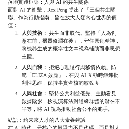
落地實踐框架：人與 AI 的共生關係
面對 AI 的衝擊，Rex Peng 提出了「三個共生關
聯」作為行動指南，旨在放大人類內心世界的價
值：
1.
人與技術：
共生而非取代。堅持「人為創
意在前，機器修潤在後」，守住原創精神，
將機器生成的概率性文本視為輔助而非思想
主體。
2.
人與自我：
拒絕心理退行與移情依賴。防
範「ELIZA 效應」，在與 AI 互動時鍛鍊批
判性思維，保持事實查核的敏銳度。
3.
人與社會：
堅持公共利益優先。主動看見
數據陰影，檢視演算法對邊緣群體的潛在不
平等，將 AI 視為推動社會公平的舵手。
結語：給未來人才的八大素養建議
在 AI 時代，最核心的競爭力不是代碼，而是對人