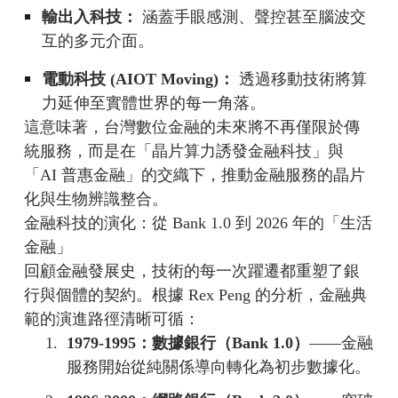
輸出入科技：
涵蓋手眼感測、聲控甚至腦波交
互的多元介面。
電動科技 (AIOT Moving)：
透過移動技術將算
力延伸至實體世界的每一角落。
這意味著，台灣數位金融的未來將不再僅限於傳
統服務，而是在「晶片算力誘發金融科技」與
「AI 普惠金融」的交織下，推動金融服務的晶片
化與生物辨識整合。
金融科技的演化：從 Bank 1.0 到 2026 年的「生活
金融」
回顧金融發展史，技術的每一次躍遷都重塑了銀
行與個體的契約。根據 Rex Peng 的分析，金融典
範的演進路徑清晰可循：
1.
1979-1995：數據銀行（Bank 1.0）
——金融
服務開始從純關係導向轉化為初步數據化。