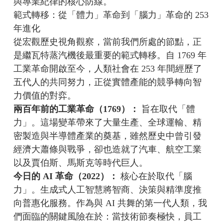
與專業紀律的核心防線。
範式轉移：從「體力」革命到「腦力」革命的 253
年進化
從宏觀歷史視角觀察，當前我們所處的節點，正
是繼瓦特蒸汽機後最重要的範式轉移。自 1769 年
工業革命開啟至今，人類社會在 253 年間經歷了
五代人的共同努力，正從實體產能的競爭轉向智
力價值的對弈。
兩百年前的工業革命（1769）：
旨在取代「體
力」。這場變革帶來了大量生產、全球運輸、精
密製造與半導體產業的奠基，雖然歷史中曾引發
經濟大蕭條與戰爭，卻也造就了汽車、航空工業
以及賈伯斯、馬斯克等時代巨人。
今日的 AI 革命（2022）：
核心在於取代「腦
力」。生成式人工智慧將智商、決策與精準度推
向普惠化服務。作為與 AI 共舞的第一代人類，我
們面臨的關鍵風險在於：當技術節奏極快，員工