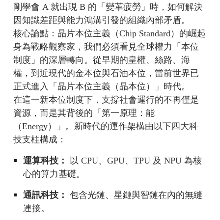
剛學會 A 就出現 B 的「變革疲勞」時，如何解決
因知識差距與能力鴻溝引發的組織內部矛盾。
核心論點：晶片本位主義（Chip Standard）的崛起
身為戰略觀察家，我們必須看見全球權力「本位
制度」的深層轉向。從早期的皇權、絲路、海
權，到近現代的金本位與石油本位，當前世界已
正式進入「晶片本位主義（晶本位）」時代。
在這一新本位制度下，支撐社會運行的不再僅是
資源，而是其背後的「第一原理：能
（Energy）」。新時代的運作架構由以下四大科
技支柱構成：
運算科技：
以 CPU、GPU、TPU 及 NPU 為核
心的算力基礎。
通訊科技：
包含光鏈、星鏈與智鏈在內的無縫
連接。