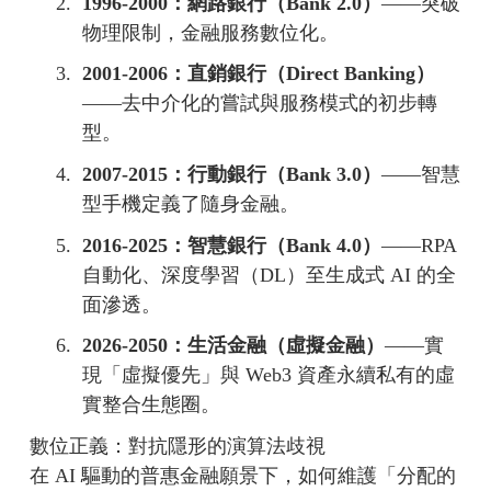
2.
1996-2000：網路銀行（Bank 2.0）
——突破
物理限制，金融服務數位化。
3.
2001-2006：直銷銀行（Direct Banking）
——去中介化的嘗試與服務模式的初步轉
型。
4.
2007-2015：行動銀行（Bank 3.0）
——智慧
型手機定義了隨身金融。
5.
2016-2025：智慧銀行（Bank 4.0）
——RPA
自動化、深度學習（DL）至生成式 AI 的全
面滲透。
6.
2026-2050：生活金融（虛擬金融）
——實
現「虛擬優先」與 Web3 資產永續私有的虛
實整合生態圈。
數位正義：對抗隱形的演算法歧視
在 AI 驅動的普惠金融願景下，如何維護「分配的