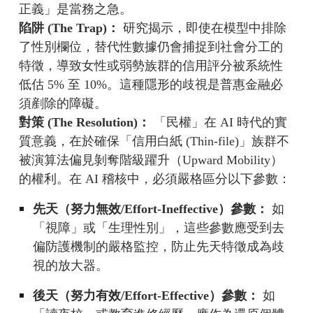
正義」是當務之急。
陷阱 (The Trap)：
研究揭示，即使在模型中排除
了性別欄位，替代性數據仍會捕捉到社會分工的
特徵，導致女性或弱勢族群的信用評分被系統性
低估 5% 至 10%。這種隱形的歧視是普惠金融必
須剷除的障礙。
對策 (The Resolution)：
「民權」在 AI 時代的實
質意義，在於確保「信用白紙 (Thin-file)」族群不
被演算法偏見剝奪階級躍升（Upward Mobility）
的權利。在 AI 稽核中，必須嚴格區分以下參數：
先天（努力無效/Effort-Ineffective）參數：
如
「視障」或「生理性別」，這些參數應受到去
偏防護機制的嚴格監控，防止先天特徵成為歧
視的放大器。
後天（努力有效/Effort-Effective）參數：
如