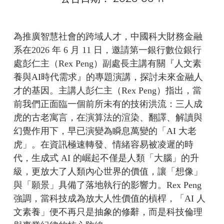
為推廣智慧社會的跨域人才，中國科大財務金融
系在2026 年 6 月 11 日，邀請第一銀行數位銀行
處彭仁主（Rex Peng）副處長主講有關『人文素
養與AI時代需求』的專題演講，探討未來金融人
才的基因。主講人彭仁主（Rex Peng）指出，當
前我們正面臨一個前所未有的技術洪流：三人成
虎的古老寓言，在演算法的渲染、翻譯、解讀與
幻覺作用下，早已演變為瞬息萬變的「AI 大老
虎」。在資訊極速轉發、情緒容易被凌遲的時
代，生成式 AI 的崛起不僅是人類「大腦」的升
級，更放大了人類內心世界的價值，讓「想像」
與「願景」具備了落地執行的影響力。Rex Peng
強調，當科技成為放大人性價值的槓桿，「AI 人
文素養」便不再只是抽象的修辭，而是科技倫理