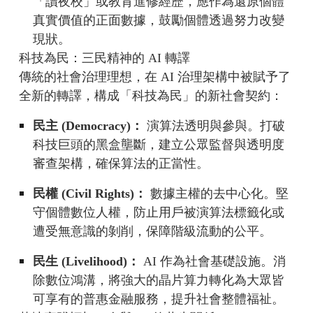
「讀夜校」或教育進修經歷，應作為還原個體
真實價值的正面數據，鼓勵個體透過努力改變
現狀。
科技為民：三民精神的 AI 轉譯
傳統的社會治理理想，在 AI 治理架構中被賦予了
全新的轉譯，構成「科技為民」的新社會契約：
民主 (Democracy)：
演算法透明與參與。打破
科技巨頭的黑盒壟斷，建立公眾監督與透明度
審查架構，確保算法的正當性。
民權 (Civil Rights)：
數據主權的去中心化。堅
守個體數位人權，防止用戶被演算法標籤化或
遭受無意識的剝削，保障階級流動的公平。
民生 (Livelihood)：
AI 作為社會基礎設施。消
除數位鴻溝，將強大的晶片算力轉化為大眾皆
可享有的普惠金融服務，提升社會整體福祉。