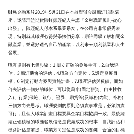
財務金融系於2019年5月31日在本校舉辦金融職涯規劃講
座，邀請群益期貨陳虹頻經紀人主講「金融職涯規劃-從心
出發」。陳經紀人係本系畢業系友，在公司有非常優秀表
現，特別就其職涯心得與學妹們分享，期許同學了解相關金
融產業，並選好適合自己的產業，以利未來順利就業和人生
發展。
職涯規劃有七個步驟：1.樹立正確的發展生涯，2.自我評
估，3.職涯機會的評估，4.職業方向定位，5.設定發展目
標，6.制定行動方案與實施計畫，7.職涯評估與反饋。而如
何去評估一個好的職位，可以從薪水(固定薪資、自主性收
入)、行業(保險、銀行、證券、期貨等)及職務(內勤、外務)
三個方向去思考。職涯規劃的原則必須實事求是，必須切實
可行，且個人職業計畫目標要與企業目標協調一致。最後總
結正確積極的職涯發展信念是職涯成功的根本，自我評估和
機會評估是前提，職業方向定位是成功的關鍵，合適的目標