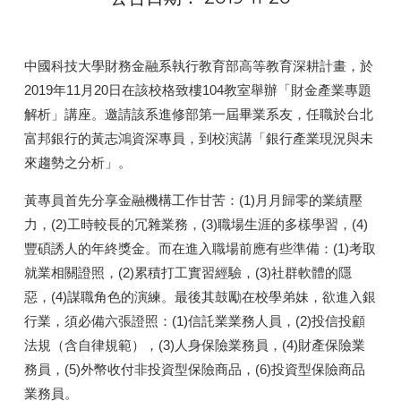
中國科技大學財務金融系執行教育部高等教育深耕計畫，於
2019年11月20日在該校格致樓104教室舉辦「財金產業專題
解析」講座。邀請該系進修部第一屆畢業系友，任職於台北
富邦銀行的黃志鴻資深專員，到校演講「銀行產業現況與未
來趨勢之分析」。
黃專員首先分享金融機構工作甘苦：(1)月月歸零的業績壓
力，(2)工時較長的冗雜業務，(3)職場生涯的多樣學習，(4)
豐碩誘人的年終獎金。而在進入職場前應有些準備：(1)考取
就業相關證照，(2)累積打工實習經驗，(3)社群軟體的隱
惡，(4)謀職角色的演練。最後其鼓勵在校學弟妹，欲進入銀
行業，須必備六張證照：(1)信託業業務人員，(2)投信投顧
法規（含自律規範），(3)人身保險業務員，(4)財產保險業
務員，(5)外幣收付非投資型保險商品，(6)投資型保險商品
業務員。