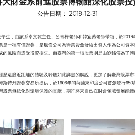
科大財金系前進股票博物館深化股票投
公告日期： 2019-12-
31
位學生，由該系卓文乾主任、呂青樺老師和韓宜蓁老師帶領，於2019年
票是一種有價證券，是股份公司為籌集資金發給出資人作為公司資本
成的風險而遭受投資損失。而臺灣的第一張股票則是由劉銘傳為了興
歷這麼近距離的體驗及聆聽如此詳盡的解說，更加了解臺灣股票市
斯特丹證券交易所提供，於1606年間荷蘭東印度公司首創發行65
灣股票無紙化對環境保護的貢獻，期許將來自己在財會領域發展能接