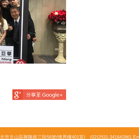
市文山區興隆路三段56號(懷恩樓401室) (02)2931-3416#2861 Email: d