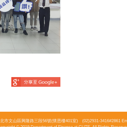
市文山區興隆路三段56號(懷恩樓401室) (02)2931-3416#2861 Email: d