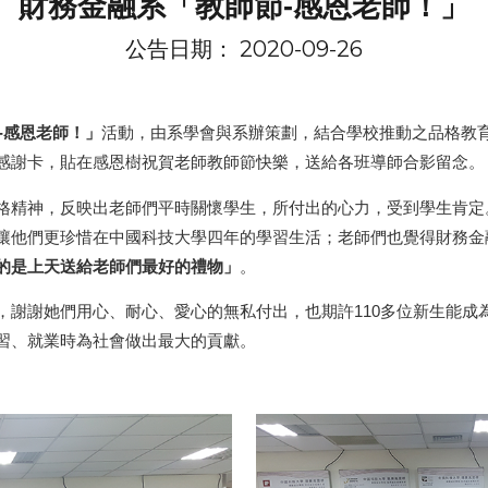
財務金融系「教師節-感恩老師！」
公告日期： 2020-09-
26
-感恩老師！」
活動，由系學會與系辦策劃，結合學校推動之品格教
感謝卡，貼在感恩樹祝賀老師教師節快樂，送給各班導師合影留念。
格精神，反映出老師們平時關懷學生，所付出的心力，受到學生肯定
讓他們更珍惜在中國科技大學四年的學習生活；老師們也覺得財務金
的是上天送給老師們最好的禮物」
。
，謝謝她們用心、耐心、愛心的無私付出，也期許110多位新生能成
習、就業時為社會做出最大的貢獻。