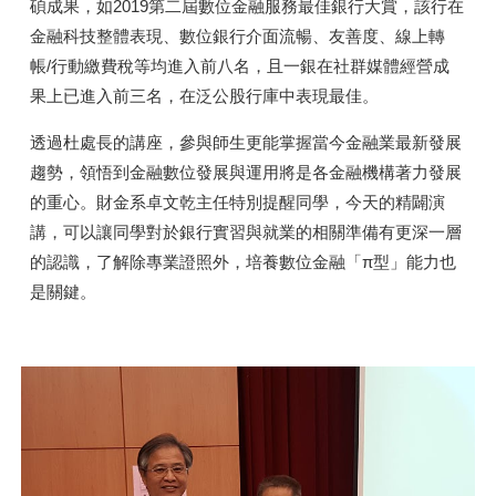
碩成果，如2019第二屆數位金融服務最佳銀行大賞，該行在
金融科技整體表現、數位銀行介面流暢、友善度、線上轉
帳/行動繳費稅等均進入前八名，且一銀在社群媒體經營成
果上已進入前三名，在泛公股行庫中表現最佳。
透過杜處長的講座，參與師生更能掌握當今金融業最新發展
趨勢，領悟到金融數位發展與運用將是各金融機構著力發展
的重心。財金系卓文乾主任特別提醒同學，今天的精闢演
講，可以讓同學對於銀行實習與就業的相關準備有更深一層
的認識，了解除專業證照外，培養數位金融「π型」能力也
是關鍵。