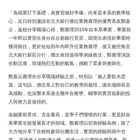
「為就業打下基礎，為實習做好準備」向來是本系的教學核
心，近日特別邀請在元大銀行擔任業務襄理的優秀系友鄭嘉
云，返校分享職場心得，鄭襄理2015年自本系畢業，畢業前
一年即以實習生身分在台新銀行見習，因突出表現於畢業時
獲得留任，更於短短四年內即升任業務襄理，後又被挖角至
元大銀行新莊分行，傑出表現值得學弟妹效法，鄭襄理演說
生動活潑，現場熱烈互動的氣氛，感動了眾多與會師生。
鄭嘉云襄理在分享職場經驗之前，特別以「做人要飲水思
源」這句話，感念系上對自己的教導與栽培，讓在場師長至
為感動，也深覺本系過去幾年在教學、輔導與實習規劃的投
入與努力是值得的。
金融業前景佳、含金量高，是學子們憧憬的行業，更是財金
系畢業生能發展長才的領域。鄭襄理以切身經驗為例，除了
大方地分享了在校時參與社團生活，實習的經驗與箇中甘
苦….等過來人的點滴心情，也進一步引導師生們思考，面