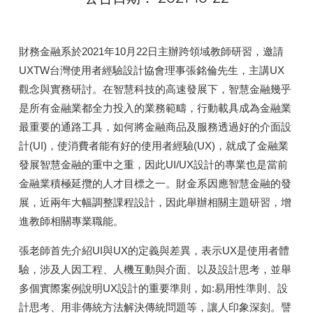
財務金融系於2021年10月22日主辦跨領域教師研習，邀請
UXTW台灣使用者經驗設計協會理事張銘倫先生，主講UX
觀念與實務研討。在智慧科技的高速發展下，智慧金融幾乎
是所有金融業都全力投入的業務範疇，行動載具成為金融業
最重要的通路工具，如何將金融商品及服務透過好的介面設
計(UI)，使消費者能有好的使用者經驗(UX)，就成了金融業
發展智慧金融的重中之重，因此UI/UX設計的專業也是當前
金融業積極延攬的人才目標之一。財金系因應智慧金融的發
展，近兩年大幅調整課程設計，因此舉辦相關主題研習，增
進教師相關專業職能。
張老師首先介紹UI與UX的定義與差異，表示UX是使用者體
驗，涉及人因工程、人機互動與介面、以及設計思考，並舉
多個實際案例說明UX設計的重要準則，如:易用性準則、設
計思考、用非傳統方法解決傳統問題等，讓人印象深刻。譬